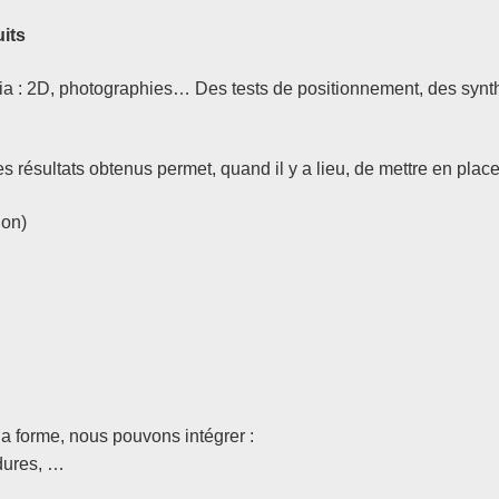
uits
ia : 2D, photographies… Des tests de positionnement, des synth
des résultats obtenus permet, quand il y a lieu, de mettre en pla
ion)
 la forme, nous pouvons intégrer :
dures, …