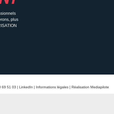
ssionnels
erons, plus
ORISATION
 69 51 03 |
LinkedIn
|
Informations légales
| Réalisation
Mediapilote