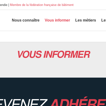
endie |
Membre de la fédération française de bâtiment
Nous connaître
Vous informer
Les métiers
Le
VOUS INFORMER
EVENEZ
ADHÉRE