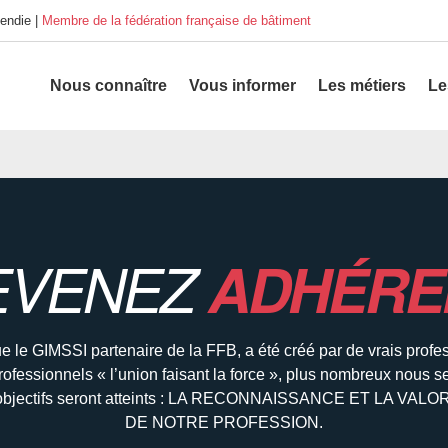
endie |
Membre de la fédération française de bâtiment
Nous connaître
Vous informer
Les métiers
Le
EVENEZ
ADHÉRE
e le GIMSSI partenaire de la FFB, a été créé par de vrais profe
rofessionnels « l’union faisant la force », plus nombreux nous s
 objectifs seront atteints : LA RECONNAISSANCE ET LA VAL
DE NOTRE PROFESSION.